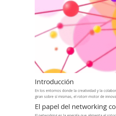
Introducción
En los entornos donde la creatividad y la colab
giran sobre sí mismas, el rotorr-motor de inno
El papel del networking c
El networking es la energía que alimenta el rot