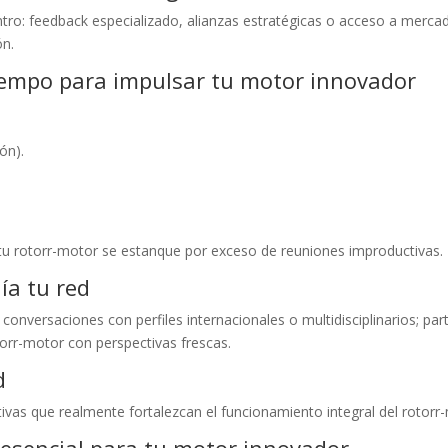
ro: feedback especializado, alianzas estratégicas o acceso a mercado
ón.
tiempo para impulsar tu motor innovador
ón).
e tu rotorr-motor se estanque por exceso de reuniones improductivas.
ía tu red
 conversaciones con perfiles internacionales o multidisciplinarios; pa
torr-motor con perspectivas frescas.
d
ativas que realmente fortalezcan el funcionamiento integral del rotor
 esencial para tu motor innovador