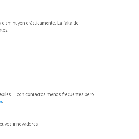
s disminuyen drásticamente. La falta de
ntes.
s débiles —con contactos menos frecuentes pero
na
.
jetivos innovadores.