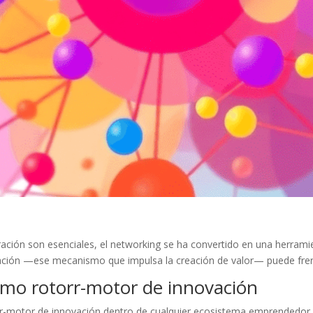
oración son esenciales, el networking se ha convertido en una herram
vación —ese mecanismo que impulsa la creación de valor— puede fren
omo rotorr-motor de innovación
orr-motor de innovación dentro de cualquier ecosistema emprendedor o 