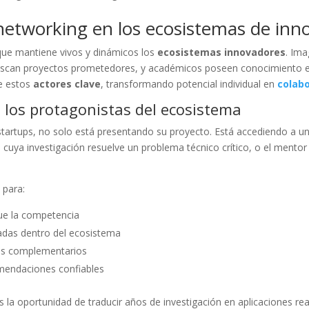
networking
en los ecosistemas de inn
que mantiene vivos y dinámicos los
ecosistemas innovadores
. Im
 buscan proyectos prometedores, y académicos poseen conocimiento es
ne estos
actores clave
, transformando potencial individual en
colab
 los protagonistas del ecosistema
artups, no solo está presentando su proyecto. Está accediendo a una
io cuya investigación resuelve un problema técnico crítico, o el mento
 para:
que la competencia
zadas dentro del ecosistema
sos complementarios
omendaciones confiables
 oportunidad de traducir años de investigación en aplicaciones reale