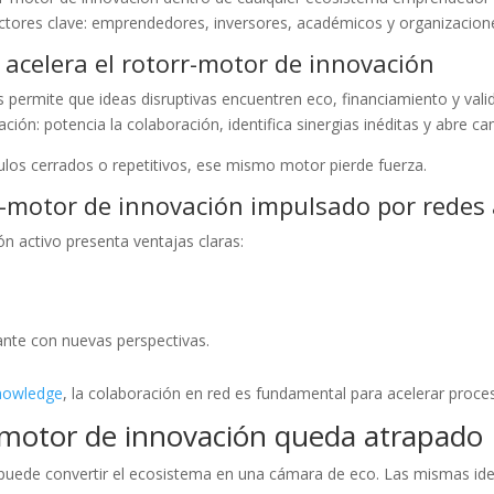
ctores clave: emprendedores, inversores, académicos y organizacione
acelera el rotorr-motor de innovación
es permite que ideas disruptivas encuentren eco, financiamiento y vali
ción: potencia la colaboración, identifica sinergias inéditas y abre
ulos cerrados o repetitivos, ese mismo motor pierde fuerza.
rr-motor de innovación impulsado por redes 
n activo presenta ventajas claras:
.
tante con nuevas perspectivas.
nowledge
, la colaboración en red es fundamental para acelerar proc
-motor de innovación queda atrapado
puede convertir el ecosistema en una cámara de eco. Las mismas ideas 