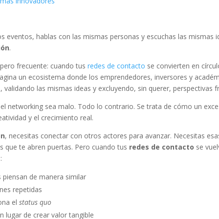
temas innovadores
os eventos, hablas con las mismas personas y escuchas las mismas i
ión
.
pero frecuente: cuando tus
redes de contacto
se convierten en círcu
Imagina un ecosistema donde los emprendedores, inversores y acadé
validando las mismas ideas y excluyendo, sin querer, perspectivas f
el networking sea malo. Todo lo contrario. Se trata de cómo un exces
atividad y el crecimiento real.
ón
, necesitas conectar con otros actores para avanzar. Necesitas esa
s que te abren puertas. Pero cuando tus
redes de contacto
se vue
:
s piensan de manera similar
ones repetidas
ona el
status quo
n lugar de crear valor tangible