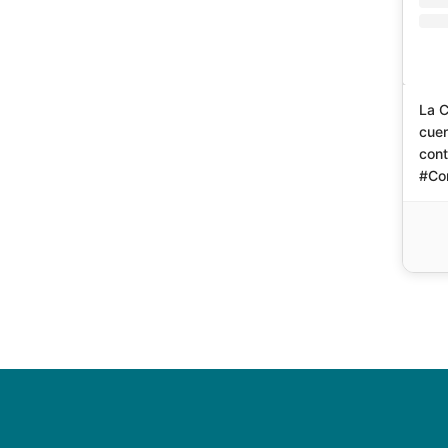
La C
cuen
con
#Co