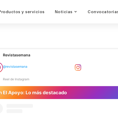
Productos y servicios
Noticias
Convocatoria
otor de innovación | jaime alonso restrepo carmona | Con El Apoyo:
l | Colombia |
Revistasemana
@revistasemana
Reel de Instagram
 El Apoyo: Lo más destacado