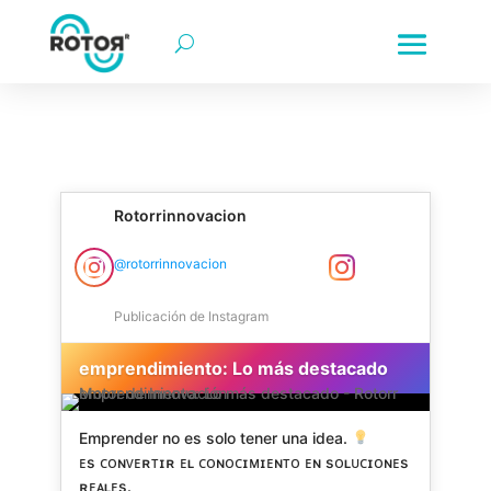
rotorr | rotorr motor de innovación | rotorr-motor de innov
Innovación empresarial | Transformación digital | Colombia |
Rotorrinnovacion
Rotorr Motor de Innovación Instagram
@rotorrinnovacion
Publicación de Instagram
emprendimiento: Lo más destacado
Emprender no es solo tener una idea.
ᴇs ᴄᴏɴᴠᴇʀᴛɪʀ ᴇʟ ᴄᴏɴᴏᴄɪᴍɪᴇɴᴛᴏ ᴇɴ sᴏʟᴜᴄɪᴏɴᴇs
ʀᴇᴀʟᴇs.