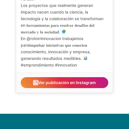
Los proyectos que realmente generan
impacto nacen cuando la ciencia, la
tecnología y la colaboración se transforman
en 𝐡𝐞𝐫𝐫𝐚𝐦𝐢𝐞𝐧𝐭𝐚𝐬 𝐩𝐚𝐫𝐚 𝐫𝐞𝐬𝐨𝐥𝐯𝐞𝐫 𝐝𝐞𝐬𝐚𝐟𝐢́𝐨𝐬 𝐝𝐞𝐥
𝐦𝐞𝐫𝐜𝐚𝐝𝐨 𝐲 𝐥𝐚 𝐬𝐨𝐜𝐢𝐞𝐝𝐚𝐝.
En @rotorrinnovacion trabajamos
para𝐢𝐦𝐩𝐮𝐥𝐬𝐚𝐫 𝐢𝐧𝐢𝐜𝐢𝐚𝐭𝐢𝐯𝐚𝐬 𝐪𝐮𝐞 𝐜𝐨𝐧𝐞𝐜𝐭𝐞𝐧
conocimiento, innovación y empresa,
generando resultados medibles.
#emprendimiento #innovation
Ver publicación en Instagram