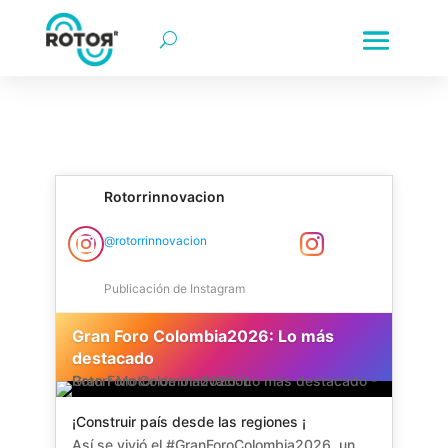
rotorr | rotorr motor de innovación | rotorr-motor de inno
Innovación empresarial | Transformación digital | Colombia |
Rotorrinnovacion
Rotorr Motor de Innovación Instagram
@rotorrinnovacion
Publicación de Instagram
Gran Foro Colombia2026: Lo más
destacado
¡Construir país desde las regiones ¡
Así se vivió el #GranForoColombia2026, un