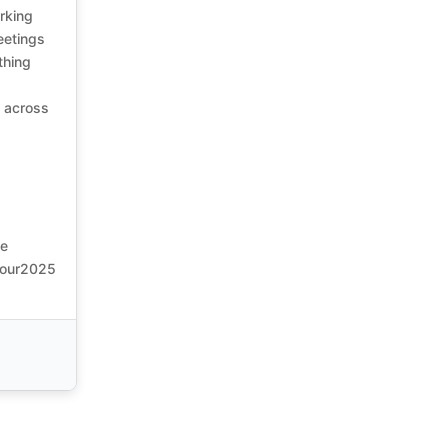
orking
eetings
thing
n across
le
Tour2025