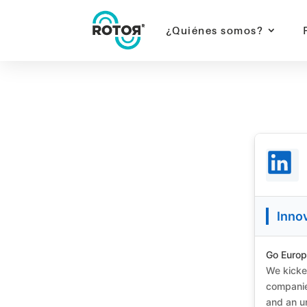
¿Quiénes somos?
rotorr | rotorr motor de innovación | rotorr-m
Innovación empresarial | Transformación digita
Rotorr Motor de Innovación LinkedIn
Inno
Go Europe
We kicked
companie
and an un