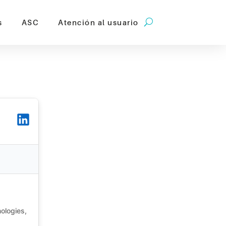
s
ASC
Atención al usuario
e ganesha lab |
nologies,