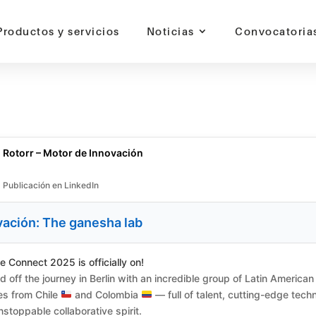
Productos y servicios
Noticias
Convocatoria
otor de innovación | jaime alonso restrepo carmona | Innovación: Th
l | Colombia |
Rotorr – Motor de Innovación
Publicación en LinkedIn
vación: The ganesha lab
 Connect 2025 is officially on!
 off the journey in Berlin with an incredible group of Latin American
s from Chile
and Colombia
— full of talent, cutting-edge tech
stoppable collaborative spirit.