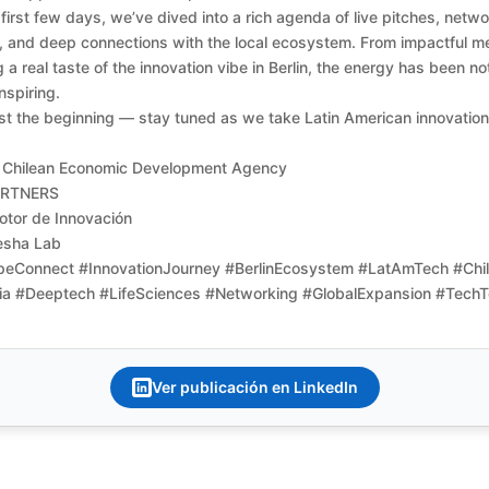
first few days, we’ve dived into a rich agenda of live pitches, netw
es, and deep connections with the local ecosystem. From impactful m
g a real taste of the innovation vibe in Berlin, the energy has been no
inspiring.
just the beginning — stay tuned as we take Latin American innovatio
 Chilean Economic Development Agency
ARTNERS
otor de Innovación
esha Lab
eConnect #InnovationJourney #BerlinEcosystem #LatAmTech #Chi
a #Deeptech #LifeSciences #Networking #GlobalExpansion #Tech
Ver publicación en LinkedIn