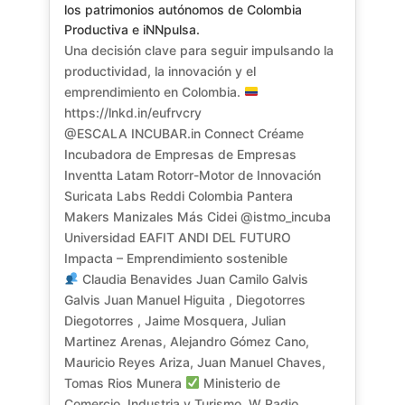
los patrimonios autónomos de Colombia 
Productiva e iNNpulsa.
Una decisión clave para seguir impulsando la
productividad, la innovación y el
emprendimiento en Colombia.
https://lnkd.in/eufrvcry
@ESCALA INCUBAR.in Connect Créame
Incubadora de Empresas de Empresas
Inventta Latam Rotorr-Motor de Innovación
Suricata Labs Reddi Colombia Pantera
Makers Manizales Más Cidei @istmo_incuba
Universidad EAFIT ANDI DEL FUTURO
Impacta – Emprendimiento sostenible
Claudia Benavides Juan Camilo Galvis
Galvis Juan Manuel Higuita , Diegotorres
Diegotorres , Jaime Mosquera, Julian
Martinez Arenas, Alejandro Gómez Cano,
Mauricio Reyes Ariza, Juan Manuel Chaves,
Tomas Rios Munera
Ministerio de
Comercio, Industria y Turismo, W Radio