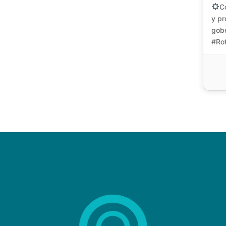
C
y pr
gob
#Rot