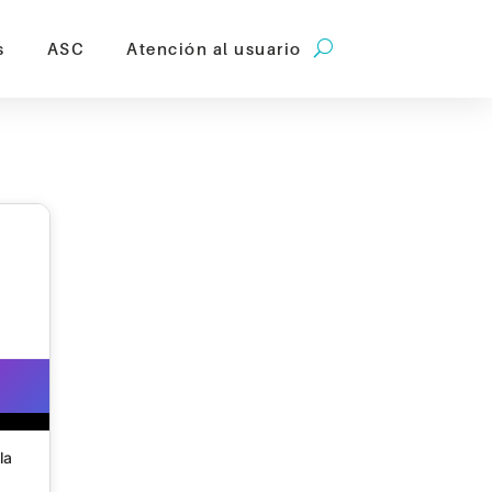
s
ASC
Atención al usuario
s destacado |
la