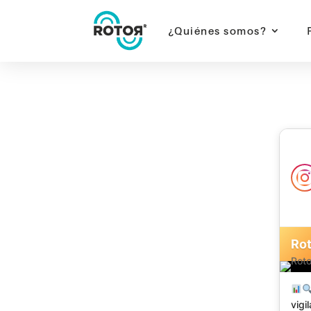
¿Quiénes somos?
rotorr | rotorr motor de innovación | rotorr-m
Innovación empresarial | Transformación digita
Rotorr Motor de Innovación Instagram
Rot
vigi