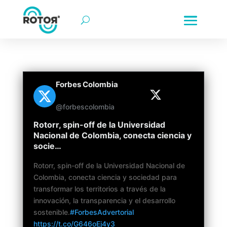
rotorr | rotorr motor de innovación | rotorr-motor de innova
Forbes Colombia
@forbescolombia
Rotorr, spin-off de la Universidad
Nacional de Colombia, conecta ciencia y
socie…
Rotorr, spin-off de la Universidad Nacional de
Colombia, conecta ciencia y sociedad para
transformar los territorios a través de la
innovación, la transparencia y el desarrollo
sostenible.
#ForbesAdvertorial
https://t.co/G646oEj4y3