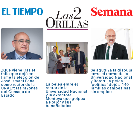
¿Qué viene tras el
Se agudiza la disputa
fallo que dejó en
entre el rector de la
firme la elección de
Universidad Nacional
José Ismael Peña
y Rotorr: la pelea
La pelea entre el
como rector de la
‘política’ dejó a 140
rector de la
UNAL?: las razones
familias campesinas
Universidad Nacional
del Consejo de
sin empleo
y la exrectora
Estado
Montoya que golpea
a Rottor y sus
beneficiarios
Ver más
Ver más
Ver más