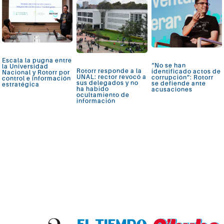
Escala la pugna entre
“No se han
la Universidad
Rotorr responde a la
identificado actos de
Nacional y Rotorr por
UNAL: rector revocó a
corrupción”: Rotorr
control e información
sus delegados y no
se defiende ante
estratégica
ha habido
acusaciones
ocultamiento de
información
Ver más
Ver más
Ver más