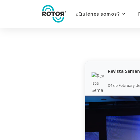
¿Quiénes somos?
rotorr | rotorr motor de innovación | rotorr-mo
Innovación empresarial | Transformación digita
Revista Sema
04 de February d