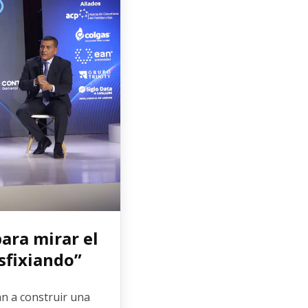
ara mirar el
asfixiando”
n a construir una